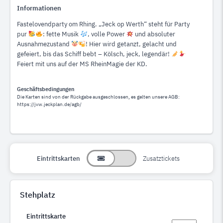
Informationen
Fastelovendparty om Rhing. „Jeck op Werth“ steht für Party
pur
: fette Musik
, volle Power
und absoluter
Ausnahmezustand
! Hier wird getanzt, gelacht und
gefeiert, bis das Schiff bebt – Kölsch, jeck, legendär!
Feiert mit uns auf der MS RheinMagie der KD.
Geschäftsbedingungen
Die Karten sind von der Rückgabe ausgeschlossen, es gelten unsere AGB:
https://jvw.jeckplan.de/agb/
Eintrittskarten
Zusatztickets
Stehplatz
Eintrittskarte