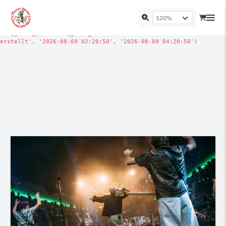
WordPress-Datenbank-Fehler:
[Deadlock found when trying to get lock; try
restarting transaction]
INSERT INTO `site_actionscheduler_logs` (`action_id`, `message`,
`log_date_gmt`, `log_date_local`) VALUES (15557557, 'Aktion
erstellt', '2026-08-09 02:20:50', '2026-08-09 04:20:50')